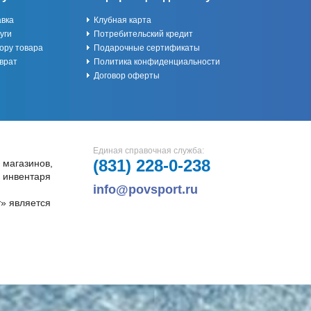
авка
Клубная карта
уги
Потребительский кредит
ору товара
Подарочные сертификаты
врат
Политика конфиденциальности
Договор оферты
Единая справочная служба:
(831)
228-0-238
 магазинов,
и инвентаря
info@povsport.ru
» является