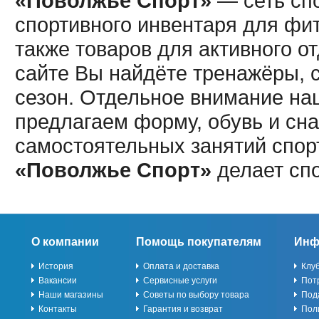
«Поволжье Спорт»
— сеть спо
спортивного инвентаря для фит
также товаров для активного о
сайте Вы найдёте тренажёры, 
сезон. Отдельное внимание наш
предлагаем форму, обувь и сна
самостоятельных занятий спор
«Поволжье Спорт»
делает сп
О компании
Помощь покупателям
Инф
История
Оплата и доставка
Клу
Вакансии
Сервисные услуги
Пот
Наши магазины
Советы по выбору товара
Под
Контакты
Гарантия и возврат
Пол