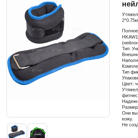
ней
Утяжели
2*0.75
Полное
HKAW104
(нейлон
Тип: У
Внешни
Наполн
Комплек
Тип фи
Упаков
Цвет: ч
Утяжел
фитнес
Надежн
Размер
Они вы
кожу.
Не соз