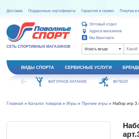
Доставка
Подарочные сертификаты
Гарантия и сервис
Покупка в 
Оптовый отдел
Адреса магазинов
Мы Вконтакте
СЕТЬ СПОРТИВНЫХ МАГАЗИНОВ
Искать везде
ВИДЫ СПОРТА
СЕРВИСНЫЕ УСЛУГИ
БРЕНД
ЕЙ
ФИГУРНОЕ КАТАНИЕ
ФУТБОЛ
Б
Главная
»
Каталог товаров
»
Игры
»
Прочие игры
» Набор игр 3 
Набо
арт.