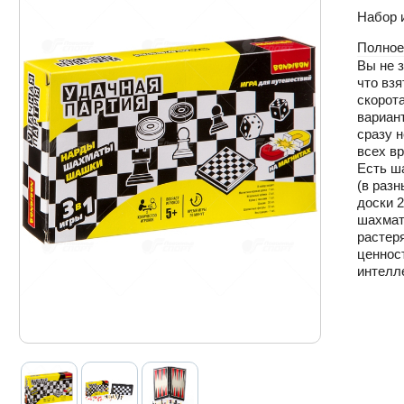
Набор и
Полное
Вы не з
что взя
скорота
вариант
сразу 
всех в
Есть ш
(в разн
доски 2
шахмат
растеря
ценност
интелл