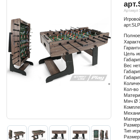
арт.
Артикул
Игрово
арт.SL
Полное
Характ
Гарант
Цель и
Габари
Вес нетт
Габари
Габари
Количес
Кол-во 
Матери
Мяч Ø 
Компле
Механи
Матер
Размер
Тип игр
Размер