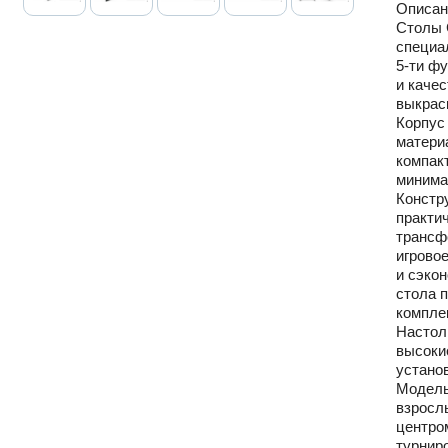
Описан
Столы 
специал
5-ти ф
и каче
выкраск
Корпус
матери
компак
минима
Констру
практи
трансф
игрово
и сэкон
стола п
компле
Настол
высоки
установ
Модель
взрослы
центро
турниро