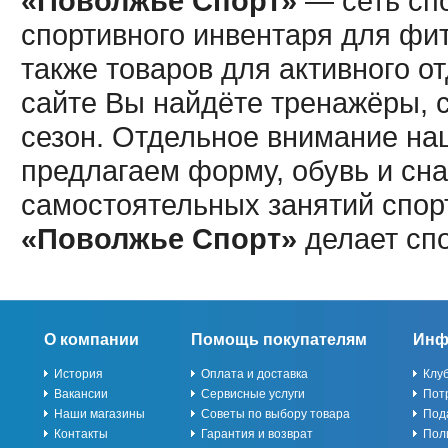
«Поволжье Спорт»
— сеть спо
спортивного инвентаря для фит
также товаров для активного о
сайте Вы найдёте тренажёры, 
сезон. Отдельное внимание наш
предлагаем форму, обувь и сна
самостоятельных занятий спор
«Поволжье Спорт»
делает сп
О компании
Помощь покупателям
Инф
История
Оплата и доставка
Клу
Вакансии
Сервисные услуги
Пот
Наши магазины
Советы по выбору товара
Под
Контакты
Гарантия и возврат
Пол