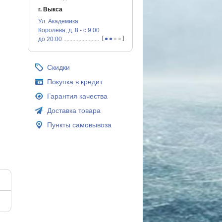
г. Выкса
Ул. Академика
Королёва, д. 8 - с 9:00
•
•
•
•
[
]
до 20:00
...............................................
Скидки
Покупка в кредит
Гарантия качества
Доставка товара
Пункты самовывоза