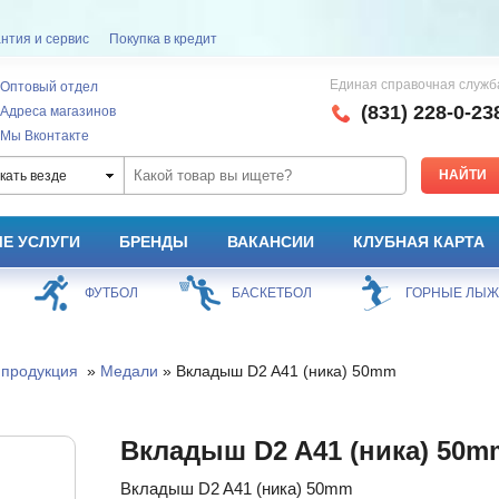
нтия и сервис
Покупка в кредит
Единая справочная служб
Оптовый отдел
(831) 228-0-23
Адреса магазинов
Мы Вконтакте
кать везде
Е УСЛУГИ
БРЕНДЫ
ВАКАНСИИ
КЛУБНАЯ КАРТА
ФУТБОЛ
БАСКЕТБОЛ
ГОРНЫЕ ЛЫ
 продукция
»
Медали
» Вкладыш D2 A41 (ника) 50mm
Вкладыш D2 A41 (ника) 50m
Вкладыш D2 A41 (ника) 50mm