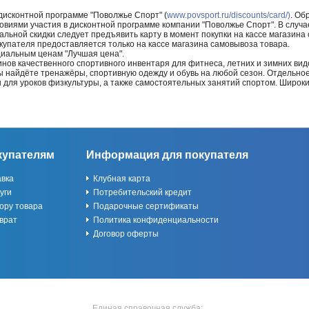
 дисконтной программе "Поволжье Спорт" (
www.povsport.ru/discounts/card/)
. Об
ловиями участия в дисконтной программе компании "Поволжье Спорт". В случае
альной скидки следует предъявить карту в момент покупки на кассе магазин
купателя предоставляется только на кассе магазина самовывоза товара.
циальным ценам "Лучшая цена".
нов качественного спортивного инвентаря для фитнеса, летних и зимних видо
Вы найдёте тренажёры, спортивную одежду и обувь на любой сезон. Отдельно
ы для уроков физкультуры, а также самостоятельных занятий спортом. Широк
купателям
Информация для покупателя
авка
Клубная карта
уги
Потребительский кредит
ору товара
Подарочные сертификаты
врат
Политика конфиденциальности
Договор оферты
Единая справочная служба: