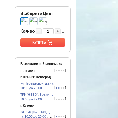
Выберите Цвет
Кол-во
-
+
шт
КУПИТЬ
В наличии в
3
магазинах:
•
•
•
•
[
]
На складе
...............................................
г. Нижний Новгород
ул. Терешковой, д.2 - с
•
•
•
•
[
]
10:00 до 20:00
...............................................
ТРК "НЕБО", 3 этаж - с
•
•
•
•
[
]
10:00 до 22:00
...............................................
г. Кстово
Ул. Лукерьинская, д. 1
•
•
•
•
[
]
- с 10:00 до 20:00
...............................................