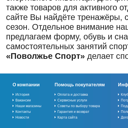
также товаров для активного о
сайте Вы найдёте тренажёры, 
сезон. Отдельное внимание наш
предлагаем форму, обувь и сна
самостоятельных занятий спор
«Поволжье Спорт»
делает сп
О компании
Помощь покупателям
Инф
История
Оплата и доставка
Клу
Вакансии
Сервисные услуги
Пот
Наши магазины
Советы по выбору товара
Под
Контакты
Гарантия и возврат
Пол
Новости
Карта сайта
Дог