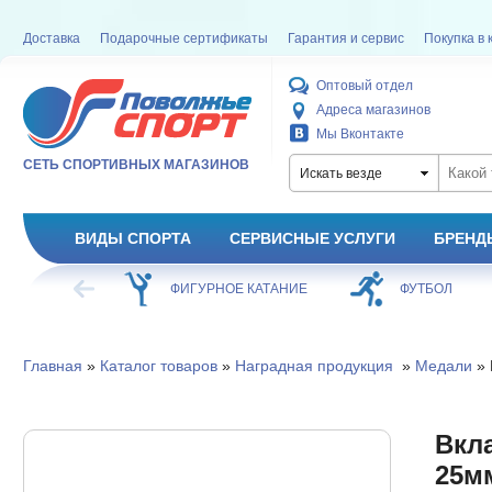
Доставка
Подарочные сертификаты
Гарантия и сервис
Покупка в 
Оптовый отдел
Адреса магазинов
Мы Вконтакте
СЕТЬ СПОРТИВНЫХ МАГАЗИНОВ
Искать везде
ВИДЫ СПОРТА
СЕРВИСНЫЕ УСЛУГИ
БРЕНД
ОЕ КАТАНИЕ
ФУТБОЛ
БАСКЕТБОЛ
Главная
»
Каталог товаров
»
Наградная продукция
»
Медали
» 
Вкла
25м