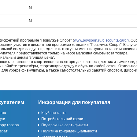
N
N
 дисконтной программе "Поволжье Спорт" (
www.povsport.ru/discounts/card/)
. Об
ловиями участия в дисконтной программе компании "Поволжье Спорт". В случае
альной скидки следует предъявить карту в момент покупки на кассе магазин
купателя предоставляется только на кассе магазина самовывоза товара.
циальным ценам "Лучшая цена".
нов качественного спортивного инвентаря для фитнеса, летних и зимних видо
Вы найдёте тренажёры, спортивную одежду и обувь на любой сезон. Отдельно
ы для уроков физкультуры, а также самостоятельных занятий спортом. Широк
купателям
Информация для покупателя
авка
Клубная карта
уги
Потребительский кредит
ору товара
Подарочные сертификаты
врат
Политика конфиденциальности