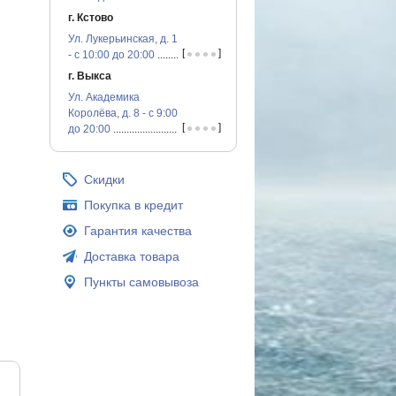
г. Кстово
Ул. Лукерьинская, д. 1
•
•
•
•
[
]
- с 10:00 до 20:00
...............................................
г. Выкса
Ул. Академика
Королёва, д. 8 - с 9:00
•
•
•
•
[
]
до 20:00
...............................................
Скидки
Покупка в кредит
Гарантия качества
Доставка товара
Пункты самовывоза