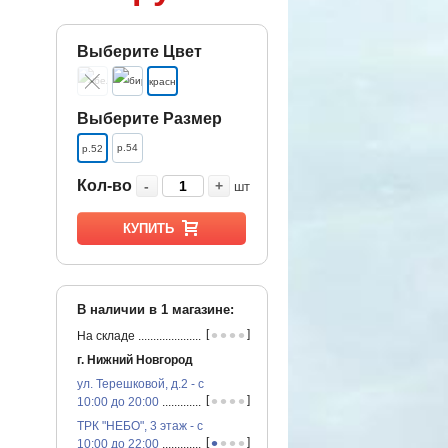
Выберите Цвет
красный
Выберите Размер
р.54
р.52
Кол-во
-
+
шт
КУПИТЬ
В наличии в
1
магазине:
•
•
•
•
[
]
На складе
...............................................
г. Нижний Новгород
ул. Терешковой, д.2 - с
•
•
•
•
[
]
10:00 до 20:00
...............................................
ТРК "НЕБО", 3 этаж - с
•
•
•
•
[
]
10:00 до 22:00
...............................................