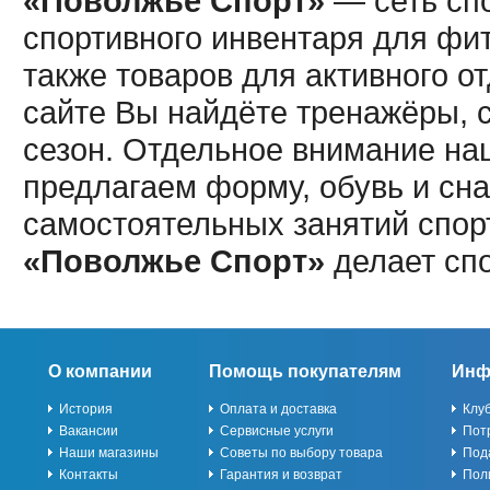
«Поволжье Спорт»
— сеть спо
спортивного инвентаря для фит
также товаров для активного о
сайте Вы найдёте тренажёры, 
сезон. Отдельное внимание наш
предлагаем форму, обувь и сна
самостоятельных занятий спор
«Поволжье Спорт»
делает сп
О компании
Помощь покупателям
Инф
История
Оплата и доставка
Клу
Вакансии
Сервисные услуги
Пот
Наши магазины
Советы по выбору товара
Под
Контакты
Гарантия и возврат
Пол