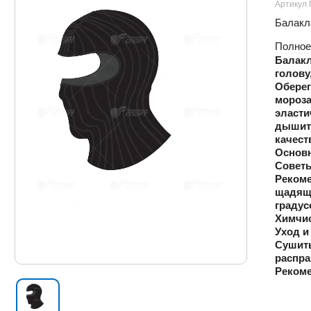
Артикул
Балакл
Полное
Балакл
голову
Оберег
мороза
эласти
дышит 
качест
Основн
Советы
Рекоме
щадяще
градус
Химчис
Уход и
Сушить
распра
Рекоме