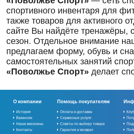
«Поволжье Спорт»
— сеть спо
спортивного инвентаря для фит
также товаров для активного о
сайте Вы найдёте тренажёры, 
сезон. Отдельное внимание наш
предлагаем форму, обувь и сна
самостоятельных занятий спор
«Поволжье Спорт»
делает сп
О компании
Помощь покупателям
Инф
История
Оплата и доставка
Клу
Вакансии
Сервисные услуги
Пот
Наши магазины
Советы по выбору товара
Под
Контакты
Гарантия и возврат
Пол