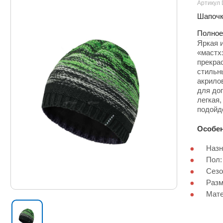
Артикул
Шапочк
Полное
Яркая и
«мастх
прекрас
стильн
акрило
для до
легкая
подойде
Особен
Назн
Пол:
Сезо
Разм
Мате