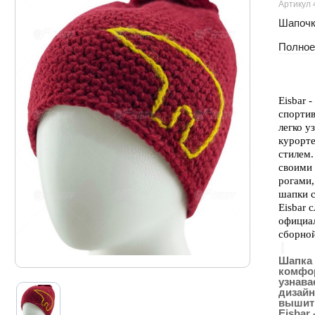
Артикул 
Шапочк
Полное
Eisbar 
спортив
легко у
курорте
стилем.
своими
рогами,
шапки с
Eisbar 
официа
сборной
Шапка 
комфор
узнава
дизайн
вышиты
Eisbar