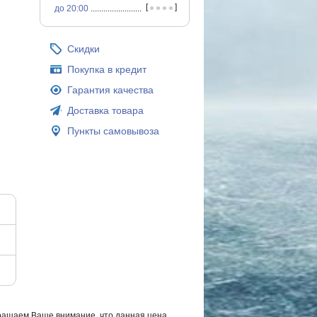
•
•
•
•
[
]
до 20:00
...............................................
Скидки
Покупка в кредит
Гарантия качества
Доставка товара
Пункты самовывоза
ращаем Ваше внимание, что данная цена