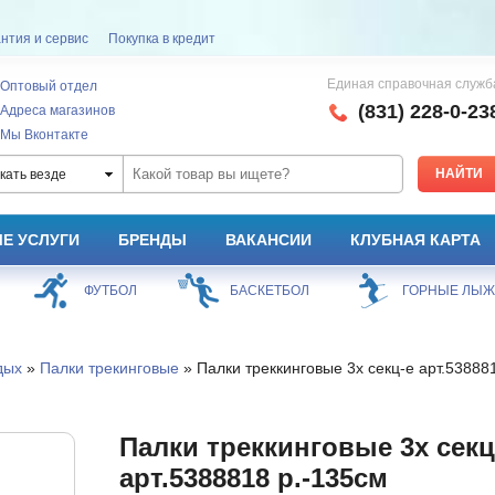
нтия и сервис
Покупка в кредит
Единая справочная служб
Оптовый отдел
(831) 228-0-23
Адреса магазинов
Мы Вконтакте
кать везде
Е УСЛУГИ
БРЕНДЫ
ВАКАНСИИ
КЛУБНАЯ КАРТА
ФУТБОЛ
БАСКЕТБОЛ
ГОРНЫЕ ЛЫ
дых
»
Палки трекинговые
» Палки треккинговые 3х секц-е арт.53888
Палки треккинговые 3х секц
арт.5388818 р.-135см