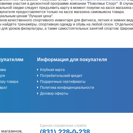
ловиями участия в дисконтной программе компании "Поволжье Спорт". В случае
альной скидки следует предъявить карту в момент покупки на кассе магазин
купателя предоставляется только на кассе магазина самовывоза товара.
циальным ценам "Лучшая цена".
нов качественного спортивного инвентаря для фитнеса, летних и зимних видо
Вы найдёте тренажёры, спортивную одежду и обувь на любой сезон. Отдельно
ы для уроков физкультуры, а также самостоятельных занятий спортом. Широк
купателям
Информация для покупателя
авка
Клубная карта
уги
Потребительский кредит
ору товара
Подарочные сертификаты
врат
Политика конфиденциальности
Договор оферты
Единая справочная служба:
(831)
228-0-238
 магазинов,