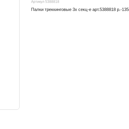
Артикул 5388818
Палки треккинговые 3х секц-е арт.5388818 р.-13