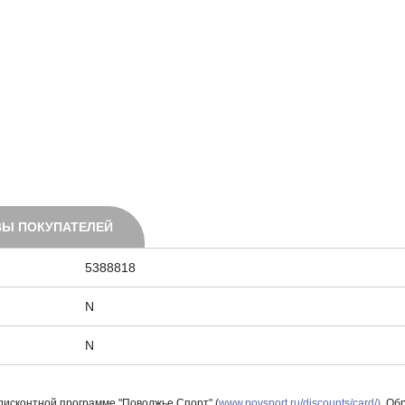
Ы ПОКУПАТЕЛЕЙ
5388818
N
N
 дисконтной программе "Поволжье Спорт" (
www.povsport.ru/discounts/card/)
. Об