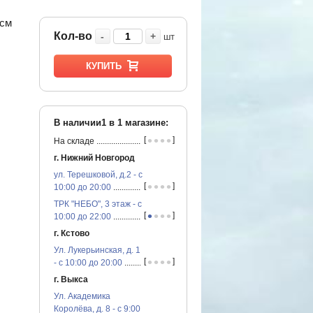
5см
Кол-во
-
+
шт
КУПИТЬ
В наличии1 в
1
магазине:
•
•
•
•
[
]
На складе
...............................................
г. Нижний Новгород
ул. Терешковой, д.2 - с
•
•
•
•
[
]
10:00 до 20:00
...............................................
ТРК "НЕБО", 3 этаж - с
•
•
•
•
[
]
10:00 до 22:00
...............................................
г. Кстово
Ул. Лукерьинская, д. 1
•
•
•
•
[
]
- с 10:00 до 20:00
...............................................
г. Выкса
Ул. Академика
Королёва, д. 8 - с 9:00