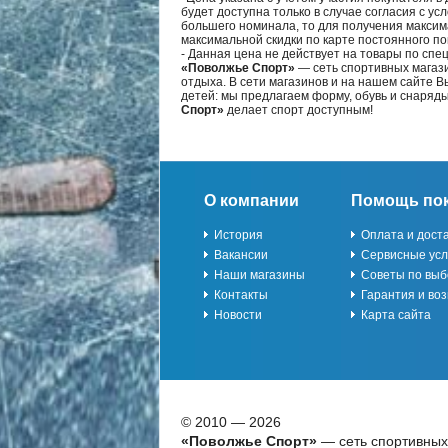
будет доступна только в случае согласия с ус
большего номинала, то для получения максим
максимальной скидки по карте постоянного по
- Данная цена не действует на товары по спе
«Поволжье Спорт»
— сеть спортивных магази
отдыха. В сети магазинов и на нашем сайте 
детей: мы предлагаем форму, обувь и снаряд
Спорт»
делает спорт доступным!
О компании
Помощь по
История
Оплата и дост
Вакансии
Сервисные усл
Наши магазины
Советы по выб
Контакты
Гарантия и воз
Новости
Карта сайта
© 2010 — 2026
«Поволжье Спорт»
— сеть спортивных