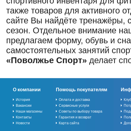
спортивного инвентаря для фит
также товаров для активного о
сайте Вы найдёте тренажёры, 
сезон. Отдельное внимание наш
предлагаем форму, обувь и сна
самостоятельных занятий спор
«Поволжье Спорт»
делает сп
О компании
Помощь покупателям
Инф
История
Оплата и доставка
Клу
Вакансии
Сервисные услуги
Пот
Наши магазины
Советы по выбору товара
Под
Контакты
Гарантия и возврат
Пол
Новости
Карта сайта
Дог