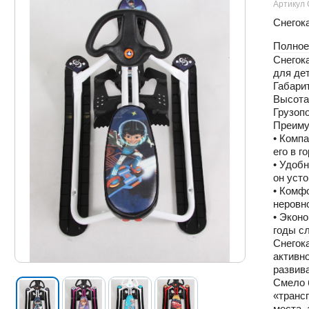
Артикул 
Снегока
Полное
Снегок
для дет
Габарит
Высота 
Грузопо
Преимущ
• Комп
его в го
• Удобн
он усто
• Комфо
неровно
• Экон
годы с
Снегока
активно
развив
Смело б
«транс
места, 