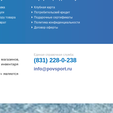
авка
Клубная карта
уги
Потребительский кредит
ору товара
Подарочные сертификаты
врат
Политика конфиденциальности
Договор оферты
Единая справочная служба:
(831)
228-0-238
 магазинов,
и инвентаря
info@povsport.ru
» является