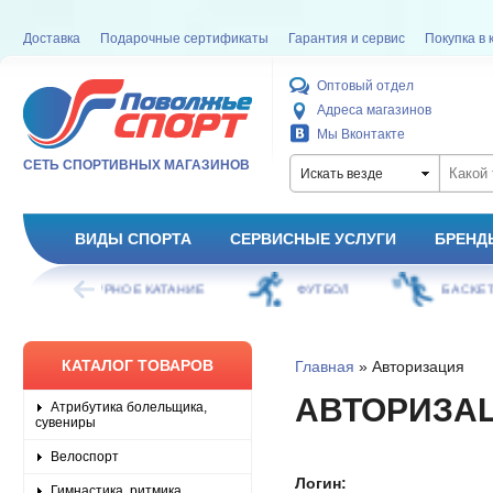
Доставка
Подарочные сертификаты
Гарантия и сервис
Покупка в 
Оптовый отдел
Адреса магазинов
Мы Вконтакте
СЕТЬ СПОРТИВНЫХ МАГАЗИНОВ
Искать везде
ВИДЫ СПОРТА
СЕРВИСНЫЕ УСЛУГИ
БРЕНД
ОЕ КАТАНИЕ
ФУТБОЛ
БАСКЕТБОЛ
КАТАЛОГ ТОВАРОВ
Главная
» Авторизация
АВТОРИЗА
Атрибутика болельщика,
сувениры
Велоспорт
Логин:
Гимнастика, ритмика