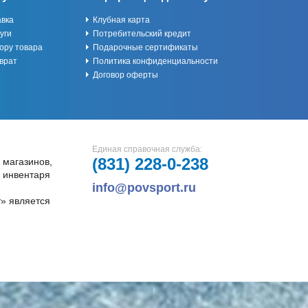
авка
Клубная карта
уги
Потребительский кредит
ору товара
Подарочные сертификаты
врат
Политика конфиденциальности
Договор оферты
Единая справочная служба:
(831)
228-0-238
 магазинов,
и инвентаря
info@povsport.ru
» является