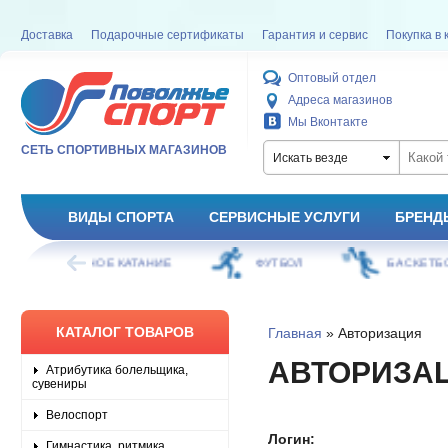
Доставка
Подарочные сертификаты
Гарантия и сервис
Покупка в 
Оптовый отдел
Адреса магазинов
Мы Вконтакте
СЕТЬ СПОРТИВНЫХ МАГАЗИНОВ
Искать везде
ВИДЫ СПОРТА
СЕРВИСНЫЕ УСЛУГИ
БРЕНД
ОЕ КАТАНИЕ
ФУТБОЛ
БАСКЕТБОЛ
КАТАЛОГ ТОВАРОВ
Главная
» Авторизация
АВТОРИЗА
Атрибутика болельщика,
сувениры
Велоспорт
Логин:
Гимнастика, ритмика