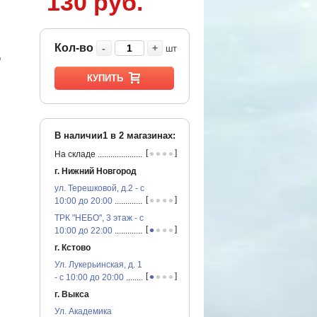
130 руб.
Кол-во
-
+
шт
д
КУПИТЬ
В наличии1 в
2
магазинах:
•
•
•
•
[
]
На складе
...............................................
г. Нижний Новгород
ул. Терешковой, д.2 - с
•
•
•
•
[
]
10:00 до 20:00
...............................................
ТРК "НЕБО", 3 этаж - с
•
•
•
•
[
]
10:00 до 22:00
...............................................
г. Кстово
Ул. Лукерьинская, д. 1
•
•
•
•
[
]
- с 10:00 до 20:00
...............................................
г. Выкса
Ул. Академика