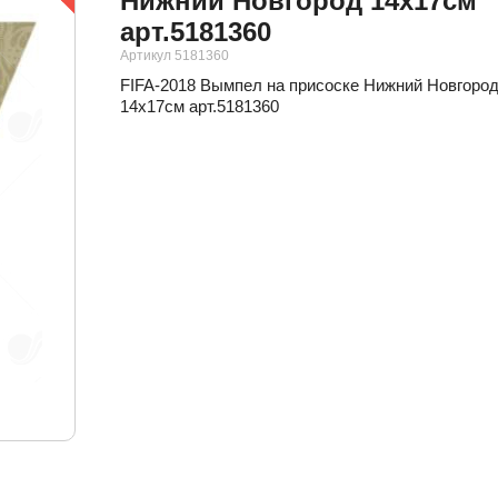
Нижний Новгород 14х17см
арт.5181360
Артикул 5181360
FIFA-2018 Вымпел на присоске Нижний Новгоро
14х17см арт.5181360