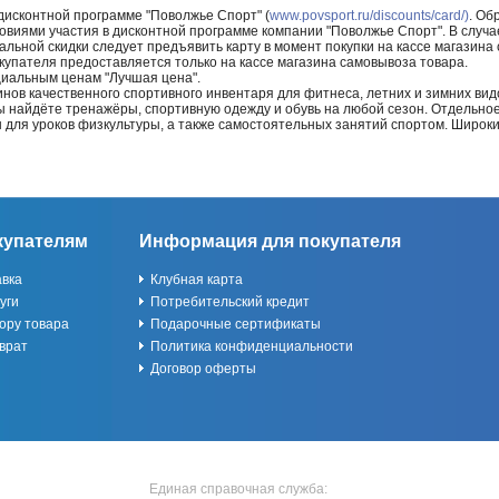
 дисконтной программе "Поволжье Спорт" (
www.povsport.ru/discounts/card/)
. Об
ловиями участия в дисконтной программе компании "Поволжье Спорт". В случае
альной скидки следует предъявить карту в момент покупки на кассе магазин
купателя предоставляется только на кассе магазина самовывоза товара.
циальным ценам "Лучшая цена".
нов качественного спортивного инвентаря для фитнеса, летних и зимних видо
Вы найдёте тренажёры, спортивную одежду и обувь на любой сезон. Отдельно
ы для уроков физкультуры, а также самостоятельных занятий спортом. Широк
купателям
Информация для покупателя
авка
Клубная карта
уги
Потребительский кредит
ору товара
Подарочные сертификаты
врат
Политика конфиденциальности
Договор оферты
Единая справочная служба: