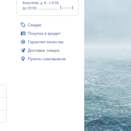
Королёва, д. 8 - с 9:00
•
•
•
•
[
]
до 20:00
...............................................
Скидки
Покупка в кредит
Гарантия качества
Доставка товара
Пункты самовывоза