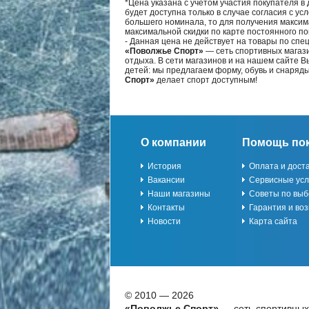
*Цена указана с учётом участия покупателя в
будет доступна только в случае согласия с ус
большего номинала, то для получения максим
максимальной скидки по карте постоянного по
- Данная цена не действует на товары по спе
«Поволжье Спорт»
— сеть спортивных магази
отдыха. В сети магазинов и на нашем сайте 
детей: мы предлагаем форму, обувь и снаряд
Спорт»
делает спорт доступным!
О компании
Помощь по
История
Оплата и дост
Вакансии
Сервисные усл
Наши магазины
Советы по выб
Контакты
Гарантия и воз
Новости
Карта сайта
© 2010 — 2026
«Поволжье Спорт»
— сеть спортивных