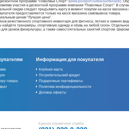
 дисконтной программе "Поволжье Спорт" (
www.povsport.ru/discounts/card/)
. Об
ловиями участия в дисконтной программе компании "Поволжье Спорт". В случае
альной скидки следует предъявить карту в момент покупки на кассе магазин
купателя предоставляется только на кассе магазина самовывоза товара.
циальным ценам "Лучшая цена".
нов качественного спортивного инвентаря для фитнеса, летних и зимних видо
Вы найдёте тренажёры, спортивную одежду и обувь на любой сезон. Отдельно
ы для уроков физкультуры, а также самостоятельных занятий спортом. Широк
купателям
Информация для покупателя
авка
Клубная карта
уги
Потребительский кредит
ору товара
Подарочные сертификаты
врат
Политика конфиденциальности
Договор оферты
Единая справочная служба:
 магазинов,