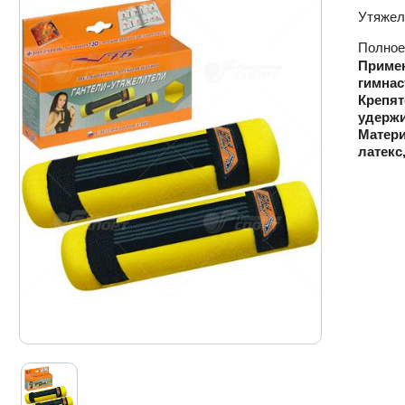
Утяжели
Полное
Примен
гимнас
Крепят
удержи
Матери
латекс