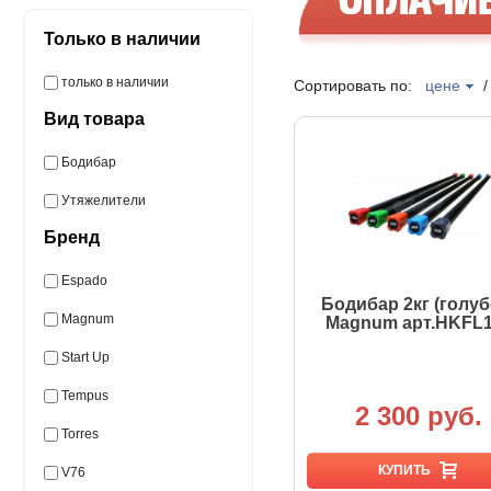
Только в наличии
только в наличии
Сортировать по:
цене
Вид товара
Бодибар
Утяжелители
Бренд
Espado
Бодибар 2кг (голуб
Magnum
Magnum арт.HKFL
Start Up
Tempus
2 300 руб.
Torres
КУПИТЬ
V76