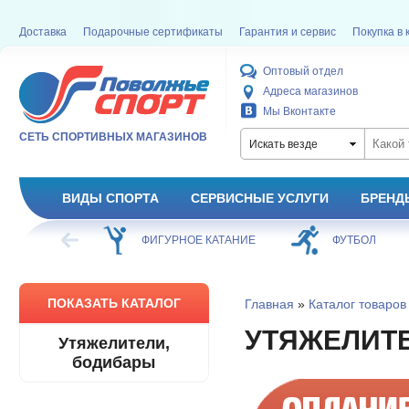
Доставка
Подарочные сертификаты
Гарантия и сервис
Покупка в 
Оптовый отдел
Адреса магазинов
Мы Вконтакте
СЕТЬ СПОРТИВНЫХ МАГАЗИНОВ
Искать везде
ВИДЫ СПОРТА
СЕРВИСНЫЕ УСЛУГИ
БРЕНД
НОЕ КАТАНИЕ
ФУТБОЛ
БАСКЕТБОЛ
ПОКАЗАТЬ КАТАЛОГ
Главная
»
Каталог товаров
УТЯЖЕЛИТ
Утяжелители,
бодибары