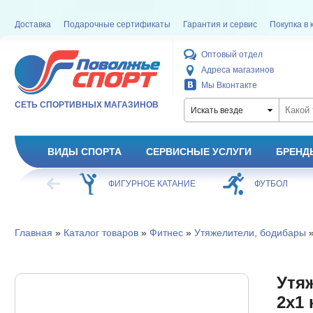
Доставка
Подарочные сертификаты
Гарантия и сервис
Покупка в 
Оптовый отдел
Адреса магазинов
Мы Вконтакте
СЕТЬ СПОРТИВНЫХ МАГАЗИНОВ
Искать везде
ВИДЫ СПОРТА
СЕРВИСНЫЕ УСЛУГИ
БРЕНД
ГУРНОЕ КАТАНИЕ
ФУТБОЛ
БАСКЕТБОЛ
Главная
»
Каталог товаров
»
Фитнес
»
Утяжелители, бодибары
»
Утя
2х1 