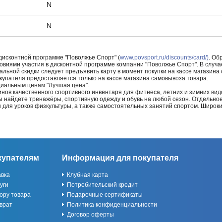
N
N
 дисконтной программе "Поволжье Спорт" (
www.povsport.ru/discounts/card/)
. Об
ловиями участия в дисконтной программе компании "Поволжье Спорт". В случае
альной скидки следует предъявить карту в момент покупки на кассе магазин
купателя предоставляется только на кассе магазина самовывоза товара.
циальным ценам "Лучшая цена".
нов качественного спортивного инвентаря для фитнеса, летних и зимних видо
Вы найдёте тренажёры, спортивную одежду и обувь на любой сезон. Отдельно
ы для уроков физкультуры, а также самостоятельных занятий спортом. Широк
купателям
Информация для покупателя
авка
Клубная карта
уги
Потребительский кредит
ору товара
Подарочные сертификаты
врат
Политика конфиденциальности
Договор оферты