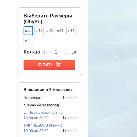
Выберите Размеры
(Обувь)
р.31
р.32
р.33
р.34
р.30
р.35
Кол-во
-
+
шт
КУПИТЬ
В наличии в
3
магазинах:
•
•
•
•
[
]
На складе
...............................................
г. Нижний Новгород
ул. Терешковой, д.2 - с
•
•
•
•
[
]
10:00 до 20:00
...............................................
ТРК "НЕБО", 3 этаж - с
•
•
•
•
[
]
10:00 до 22:00
...............................................