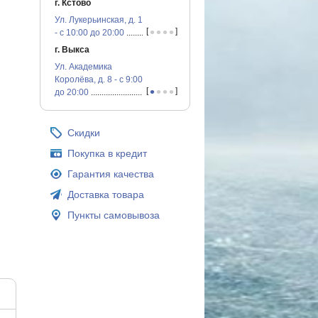
г. Кстово
Ул. Лукерьинская, д. 1
•
•
•
•
[
]
- с 10:00 до 20:00
...............................................
г. Выкса
Ул. Академика
Королёва, д. 8 - с 9:00
•
•
•
•
[
]
до 20:00
...............................................
Скидки
Покупка в кредит
Гарантия качества
Доставка товара
Пункты самовывоза