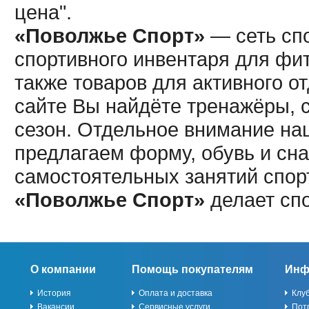
цена".
«Поволжье Спорт»
— сеть спо
спортивного инвентаря для фит
также товаров для активного о
сайте Вы найдёте тренажёры, 
сезон. Отдельное внимание наш
предлагаем форму, обувь и сна
самостоятельных занятий спор
«Поволжье Спорт»
делает сп
О компании
Помощь покупателям
Инф
История
Оплата и доставка
Клу
Вакансии
Сервисные услуги
Пот