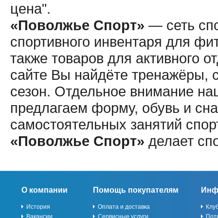
цена".
«Поволжье Спорт»
— сеть спо
спортивного инвентаря для фит
также товаров для активного о
сайте Вы найдёте тренажёры, 
сезон. Отдельное внимание наш
предлагаем форму, обувь и сна
самостоятельных занятий спор
«Поволжье Спорт»
делает сп
О компании
Помощь покупателям
Инф
История
Оплата и доставка
Клу
Вакансии
Сервисные услуги
Пот