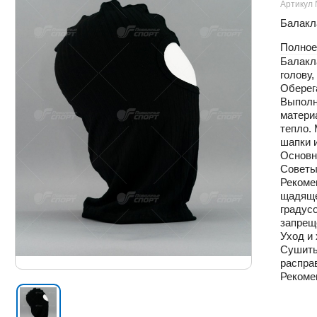
Артикул
Балакла
Полное
Балакл
голову,
Оберега
Выполне
материа
тепло.
шапки 
Основн
Советы
Рекоме
щадяще
градус
запрещ
Уход и
Сушить
распра
Рекоме