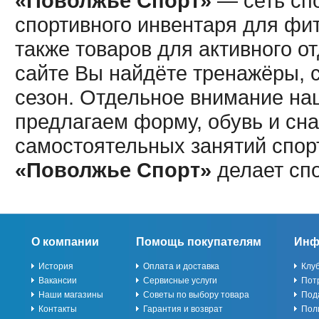
«Поволжье Спорт»
— сеть спо
спортивного инвентаря для фит
также товаров для активного о
сайте Вы найдёте тренажёры, 
сезон. Отдельное внимание наш
предлагаем форму, обувь и сна
самостоятельных занятий спор
«Поволжье Спорт»
делает сп
О компании
Помощь покупателям
Инф
История
Оплата и доставка
Клу
Вакансии
Сервисные услуги
Пот
Наши магазины
Советы по выбору товара
Под
Контакты
Гарантия и возврат
Пол