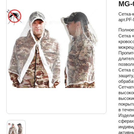
MG-
Сетка-
арт.PF
Полное
Сетка 
кровос
мокрецо
Пропит
длител
позвол
Сетка 
защиту,
обраба
Сетчат
высоко
высоки
покрыт
в течен
Издели
сферах
индиви
активны