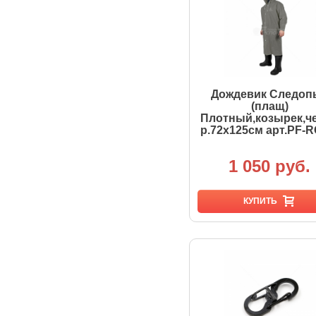
Дождевик Следоп
(плащ)
Плотный,козырек,ч
р.72х125см арт.PF-R
1 050 руб.
КУПИТЬ