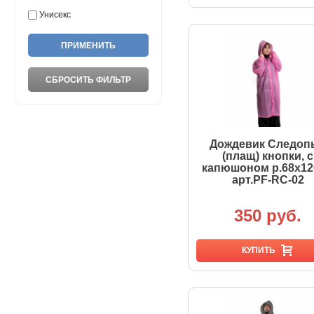
Унисекс
Дождевик Следоп
(плащ) кнопки, с
капюшоном р.68х1
арт.PF-RC-02
350 руб.
КУПИТЬ