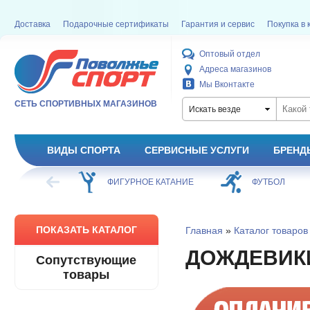
Доставка
Подарочные сертификаты
Гарантия и сервис
Покупка в 
Оптовый отдел
Адреса магазинов
Мы Вконтакте
СЕТЬ СПОРТИВНЫХ МАГАЗИНОВ
Искать везде
ВИДЫ СПОРТА
СЕРВИСНЫЕ УСЛУГИ
БРЕНД
ОЕ КАТАНИЕ
ФУТБОЛ
БАСКЕТБОЛ
ПОКАЗАТЬ КАТАЛОГ
Главная
»
Каталог товаров
ДОЖДЕВИК
Сопутствующие
товары