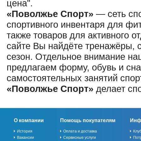
цена".
«Поволжье Спорт»
— сеть спо
спортивного инвентаря для фит
также товаров для активного о
сайте Вы найдёте тренажёры, 
сезон. Отдельное внимание наш
предлагаем форму, обувь и сна
самостоятельных занятий спор
«Поволжье Спорт»
делает сп
О компании
Помощь покупателям
Инф
История
Оплата и доставка
Клу
Вакансии
Сервисные услуги
Пот