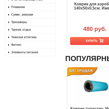
Батут Tempus 96см. (38")
Коврик для аэро
Плавание
арт.LTP-3654/38
140х50х0,5см. Иж
Сумки , рюкзаки
Тренажеры
4 490 руб.
480 руб.
Туризм, отдых
Тяжелая атлетика
КУПИТЬ
КУПИТЬ
Фитнес
Элементы питания
ПОПУЛЯРН
Тайтсы Cosmo Sport
Коврик туристич. И