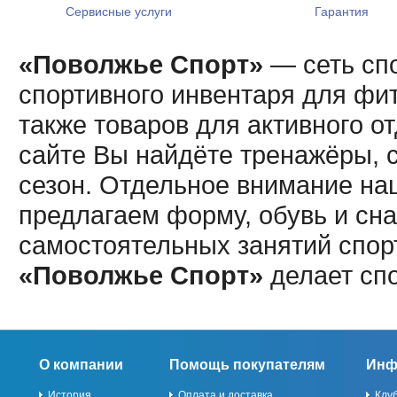
Сервисные услуги
Гарантия
«Поволжье Спорт»
— сеть спо
спортивного инвентаря для фит
также товаров для активного о
сайте Вы найдёте тренажёры, 
сезон. Отдельное внимание наш
предлагаем форму, обувь и сна
самостоятельных занятий спор
«Поволжье Спорт»
делает сп
О компании
Помощь покупателям
Инф
История
Оплата и доставка
Клу