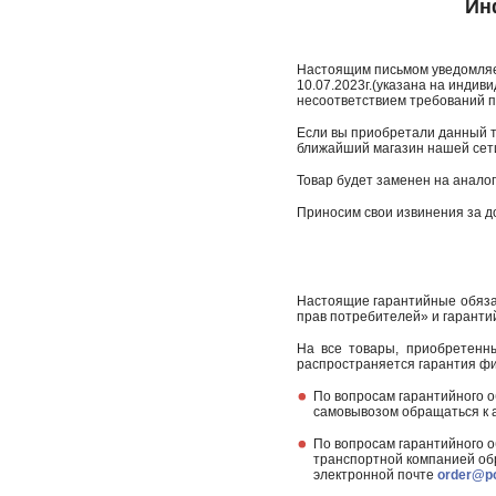
Ин
Настоящим письмом уведомляем
10.07.2023г.(указана на индиви
несоответствием требований п
Если вы приобретали данный то
ближайший магазин нашей сет
Товар будет заменен на анало
Приносим свои извинения за д
Настоящие гарантийные обяза
прав потребителей» и гарант
На все товары, приобретенн
распространяется гарантия ф
По вопросам гарантийного о
самовывозом обращаться к а
По вопросам гарантийного о
транспортной компанией обра
электронной почте
order@po