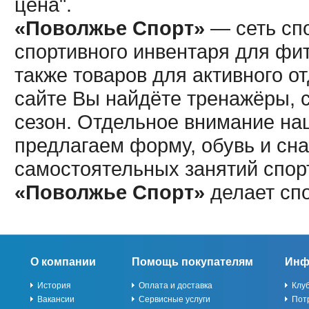
цена".
«Поволжье Спорт»
— сеть спо
спортивного инвентаря для фит
также товаров для активного о
сайте Вы найдёте тренажёры, 
сезон. Отдельное внимание наш
предлагаем форму, обувь и сна
самостоятельных занятий спор
«Поволжье Спорт»
делает сп
О компании
Помощь покупателям
Инф
История
Оплата и доставка
Клу
Вакансии
Сервисные услуги
Пот