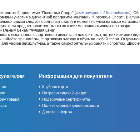
 дисконтной программе "Поволжье Спорт" (
www.povsport.ru/discounts/card/)
. Об
ловиями участия в дисконтной программе компании "Поволжье Спорт". В случае
альной скидки следует предъявить карту в момент покупки на кассе магазин
купателя предоставляется только на кассе магазина самовывоза товара.
циальным ценам "Лучшая цена".
нов качественного спортивного инвентаря для фитнеса, летних и зимних видо
Вы найдёте тренажёры, спортивную одежду и обувь на любой сезон. Отдельно
ы для уроков физкультуры, а также самостоятельных занятий спортом. Широк
купателям
Информация для покупателя
авка
Клубная карта
уги
Потребительский кредит
ору товара
Подарочные сертификаты
врат
Политика конфиденциальности
Договор оферты