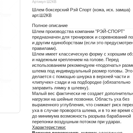
Артикул Ш2КВ
Шлем боксерский Рэй Спорт (кожа, иск. замша)
арт.Ш2КВ
Полное описание
Шлем производства компании "РЭЙ-СПОРТ"
предназначен для тренировок и соревнований по
и другим единоборствам (если это предусмотре
правилами).
Шлем имеет классическую форму с хорошим об
и надежным креплением на голове. Перед
использованием рекомендуем «подогнать» разм
шлема под индивидуальный размер головы. Это
делается с помощью шнурка в верхней части и
«липучек» сзади и на подбородке (обязательно
заправить лямку в шлевку).
Малый вес фактически не создает дополнитель
нагрузки на шейные позвонки. Область уха без
выраженного углубления, что снижает риск пер
уха в случае проворота шлема, и в то же время 
до минимума возможность разрыва барабанной
перепонки воздушным потоком при ударах.
Характеристики:
Верхняя поверхность шлема:
эластичная