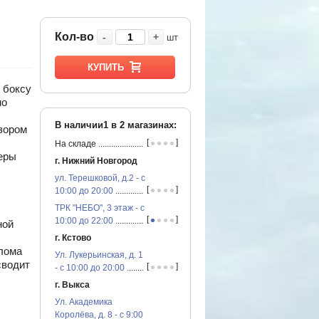
Кол-во
-
+
шт
КУПИТЬ
 боксу
но
В наличии1 в
2
магазинах:
зором
•
•
•
•
[
]
На складе
...............................................
еры
г. Нижний Новгород
ул. Терешковой, д.2 - с
•
•
•
•
[
]
10:00 до 20:00
...............................................
ТРК "НЕБО", 3 этаж - с
•
•
•
•
[
]
10:00 до 22:00
...............................................
ной
г. Кстово
елома
Ул. Лукерьинская, д. 1
сводит
•
•
•
•
[
]
- с 10:00 до 20:00
...............................................
г. Выкса
Ул. Академика
Королёва, д. 8 - с 9:00