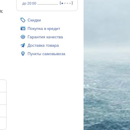
•
•
•
•
[
]
до 20:00
...............................................
а;
Скидки
Покупка в кредит
Гарантия качества
Доставка товара
Пункты самовывоза