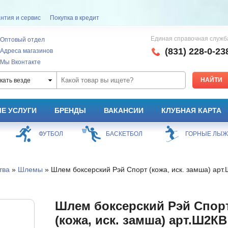
нтия и сервис
Покупка в кредит
Единая справочная служб
Оптовый отдел
(831) 228-0-23
Адреса магазинов
Мы Вконтакте
кать везде
Е УСЛУГИ
БРЕНДЫ
ВАКАНСИИ
КЛУБНАЯ КАРТА
ФУТБОЛ
БАСКЕТБОЛ
ГОРНЫЕ ЛЫ
тва
»
Шлемы
» Шлем боксерский Рэй Спорт (кожа, иск. замша) арт
Шлем боксерский Рэй Спор
(кожа, иск. замша) арт.Ш2КВ