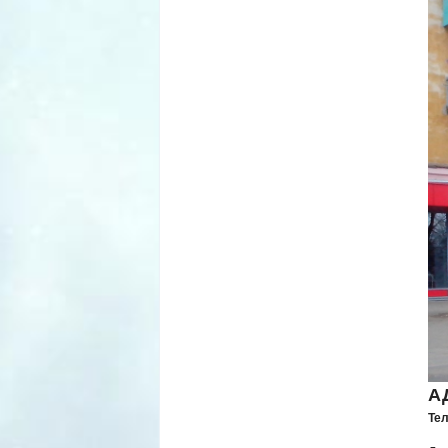
А
Тел