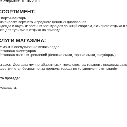
а открытия:
01.06.2013
ССОРТИМЕНТ:
Спортинвентарь
Экипировка верхнего и среднего ценовых диапазонов
Одежда и обувь известных брендов для занятий спортом, активного отдыха и
Всё для туризма и отдыха на природе
СЛУГИ МАГАЗИНА:
Ремонт и обслуживание велосипедов
Установка аксессуаров
Установка лыжных креплений (беговые лыжи, горные лыжи, сноуборды)
тавка:
Доставка крупногабаритных и тяжеловесных товаров в пределах адм
ществляются бесплатно, за пределы города по установленному тарифу
та проезда:
узка карты...