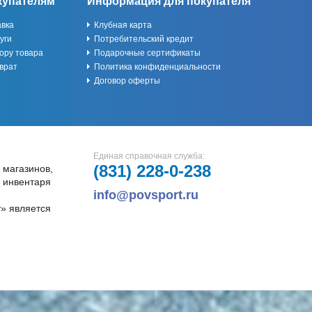
купателям
Информация для покупателя
авка
Клубная карта
уги
Потребительский кредит
ору товара
Подарочные сертификаты
врат
Политика конфиденциальности
Договор оферты
Единая справочная служба:
(831)
228-0-238
 магазинов,
и инвентаря
info@povsport.ru
» является