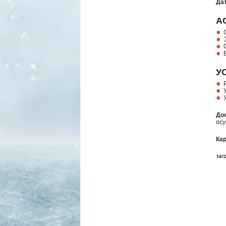
Дат
А
У
Дос
осу
Кар
загр