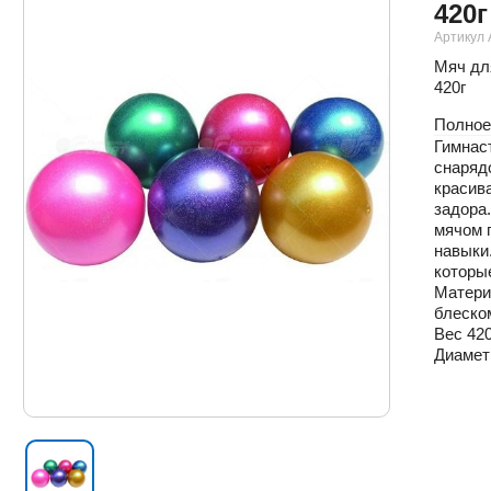
420г
Артикул
Мяч дл
420г
Полное
Гимнас
снарядо
красива
задора.
мячом 
навыки
которые
Матери
блеско
Вес 42
Диамет