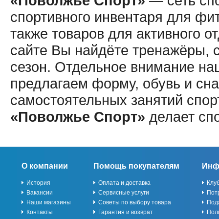
«Поволжье Спорт»
— сеть спо
спортивного инвентаря для фит
также товаров для активного о
сайте Вы найдёте тренажёры, 
сезон. Отдельное внимание наш
предлагаем форму, обувь и сна
самостоятельных занятий спор
«Поволжье Спорт»
делает сп
О компании
Помощь покупателям
Инф
История
Оплата и доставка
Клу
Вакансии
Сервисные услуги
Пот
Наши магазины
Советы по выбору товара
Под
Контакты
Гарантия и возврат
Пол