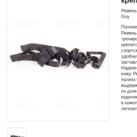
кре
Ремень
Guy
Полное
Ремень
тренир
крепитс
спортсм
удобну
застав
Надежно
кожу. 
полиэс
выдерж
по длин
издели
в комп
легкоат