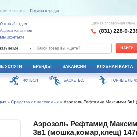
нтия и сервис
Покупка в кредит
Единая справочная служб
Оптовый отдел
(831) 228-0-23
Адреса магазинов
Мы Вконтакте
кать везде
Е УСЛУГИ
БРЕНДЫ
ВАКАНСИИ
КЛУБНАЯ КАРТА
ФУТБОЛ
БАСКЕТБОЛ
ГОРНЫЕ ЛЫ
дых
»
Средства от насекомых
» Аэрозоль Рефтамид Максимум 3в1 (
Аэрозоль Рефтамид Макси
3в1 (мошка,комар,клещ) 14