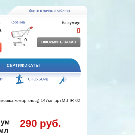
Войти в личный кабинет
Корзина
а
На сумму:
0
8
0
ОФОРМИТЬ ЗАКАЗ
СЕРТИФИКАТЫ
ЖИ
СНОУБОРД
БОРЬБА
ПЛАВАНИЕ
мошка,комар,клещ) 147мл арт.MB-IR-02
290 руб.
мум
7мл