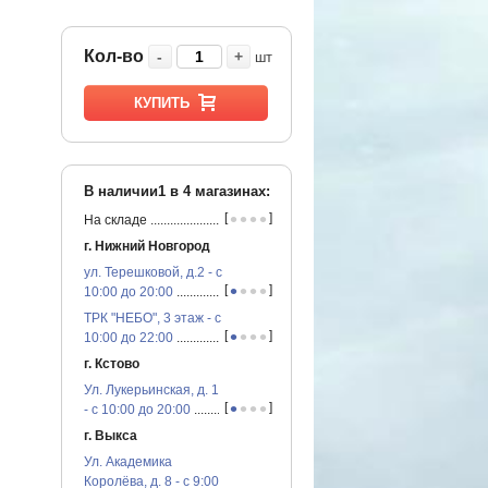
Кол-во
-
+
шт
КУПИТЬ
В наличии1 в
4
магазинах:
•
•
•
•
[
]
На складе
...............................................
г. Нижний Новгород
ул. Терешковой, д.2 - с
•
•
•
•
[
]
10:00 до 20:00
...............................................
ТРК "НЕБО", 3 этаж - с
•
•
•
•
[
]
10:00 до 22:00
...............................................
г. Кстово
Ул. Лукерьинская, д. 1
•
•
•
•
[
]
- с 10:00 до 20:00
...............................................
г. Выкса
Ул. Академика
Королёва, д. 8 - с 9:00