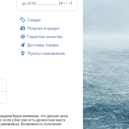
•
•
•
•
[
]
до 20:00
...............................................
Скидки
Покупка в кредит
Гарантия качества
Доставка товара
Пункты самовывоза
ращаем Ваше внимание, что данная цена
, если у Вас уже есть дисконтная карта
а самовывоза. Возможность получения