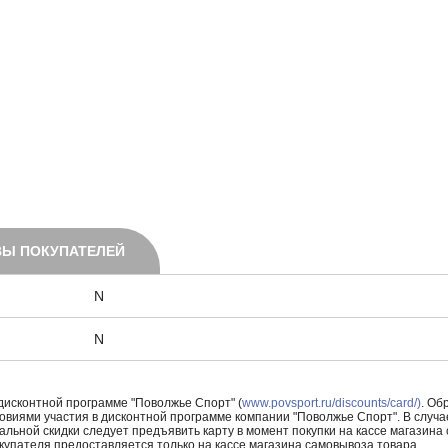
Ы ПОКУПАТЕЛЕЙ
N
N
 дисконтной программе "Поволжье Спорт" (
www.povsport.ru/discounts/card/)
. Об
ловиями участия в дисконтной программе компании "Поволжье Спорт". В случае
альной скидки следует предъявить карту в момент покупки на кассе магазин
купателя предоставляется только на кассе магазина самовывоза товара.