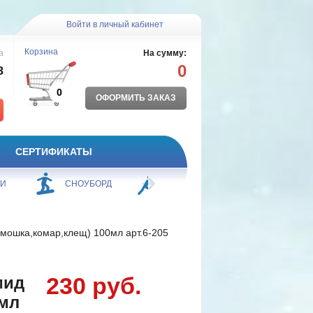
Войти в личный кабинет
Корзина
а
На сумму:
0
8
0
ОФОРМИТЬ ЗАКАЗ
СЕРТИФИКАТЫ
ЖИ
СНОУБОРД
БОРЬБА
ПЛАВАНИЕ
мошка,комар,клещ) 100мл арт.6-205
230 руб.
мид
0мл