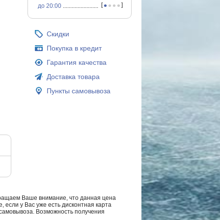
•
•
•
•
[
]
до 20:00
...............................................
Скидки
Покупка в кредит
Гарантия качества
Доставка товара
Пункты самовывоза
ращаем Ваше внимание, что данная цена
, если у Вас уже есть дисконтная карта
а самовывоза. Возможность получения