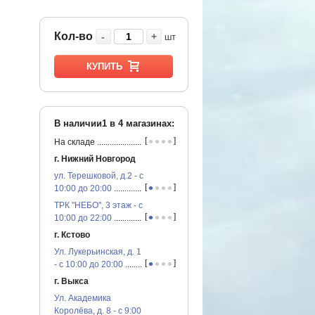
Кол-во
-
+
шт
КУПИТЬ
В наличии1 в
4
магазинах:
•
•
•
•
[
]
На складе
...............................................
г. Нижний Новгород
ул. Терешковой, д.2 - с
•
•
•
•
[
]
10:00 до 20:00
...............................................
ТРК "НЕБО", 3 этаж - с
•
•
•
•
[
]
10:00 до 22:00
...............................................
г. Кстово
Ул. Лукерьинская, д. 1
•
•
•
•
[
]
- с 10:00 до 20:00
...............................................
г. Выкса
Ул. Академика
Королёва, д. 8 - с 9:00