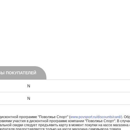
Ы ПОКУПАТЕЛЕЙ
N
N
 дисконтной программе "Поволжье Спорт" (
www.povsport.ru/discounts/card/)
. Об
ловиями участия в дисконтной программе компании "Поволжье Спорт". В случае
альной скидки следует предъявить карту в момент покупки на кассе магазин
купателя предоставляется только на кассе магазина самовывоза товара.