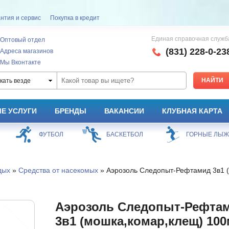
нтия и сервис
Покупка в кредит
Единая справочная служб
Оптовый отдел
(831) 228-0-23
Адреса магазинов
Мы Вконтакте
кать везде
Е УСЛУГИ
БРЕНДЫ
ВАКАНСИИ
КЛУБНАЯ КАРТА
ФУТБОЛ
БАСКЕТБОЛ
ГОРНЫЕ ЛЫ
дых
»
Средства от насекомых
» Аэрозоль Следопыт-Рефтамид 3в1 (
Аэрозоль Следопыт-Рефта
3в1 (мошка,комар,клещ) 10