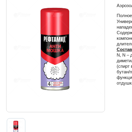
Аэрозо
Полное
Универ
нападе
Содерж
компоне
длител
Состав
N, N – 
димети
(спирт 
бутан/
функци
отдушк