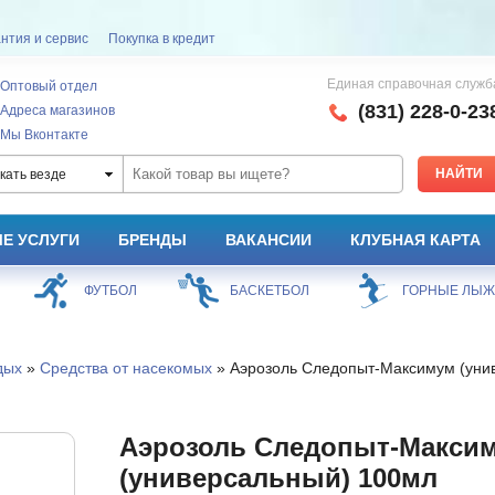
нтия и сервис
Покупка в кредит
Единая справочная служб
Оптовый отдел
(831) 228-0-23
Адреса магазинов
Мы Вконтакте
кать везде
Е УСЛУГИ
БРЕНДЫ
ВАКАНСИИ
КЛУБНАЯ КАРТА
ФУТБОЛ
БАСКЕТБОЛ
ГОРНЫЕ ЛЫ
дых
»
Средства от насекомых
» Аэрозоль Следопыт-Максимум (уни
Аэрозоль Следопыт-Макси
(универсальный) 100мл