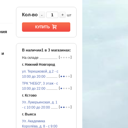
Кол-во
-
+
шт
КУПИТЬ
ния
В наличии1 в
3
магазинах:
 и
•
•
•
•
[
]
На складе
...............................................
г. Нижний Новгород
ул. Терешковой, д.2 - с
•
•
•
•
[
]
10:00 до 20:00
...............................................
ТРК "НЕБО", 3 этаж - с
•
•
•
•
[
]
10:00 до 22:00
...............................................
г. Кстово
Ул. Лукерьинская, д. 1
•
•
•
•
[
]
- с 10:00 до 20:00
...............................................
г. Выкса
Ул. Академика
Королёва, д. 8 - с 9:00