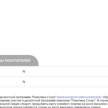
Ы ПОКУПАТЕЛЕЙ
N
N
 дисконтной программе "Поволжье Спорт" (
www.povsport.ru/discounts/card/)
. Об
ловиями участия в дисконтной программе компании "Поволжье Спорт". В случае
альной скидки следует предъявить карту в момент покупки на кассе магазин
купателя предоставляется только на кассе магазина самовывоза товара.