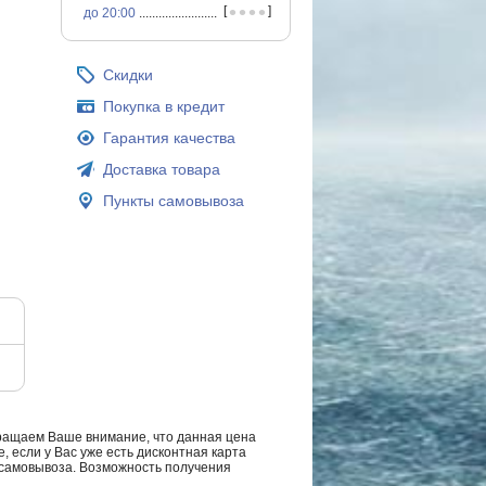
•
•
•
•
[
]
до 20:00
...............................................
Скидки
Покупка в кредит
Гарантия качества
Доставка товара
Пункты самовывоза
ращаем Ваше внимание, что данная цена
, если у Вас уже есть дисконтная карта
а самовывоза. Возможность получения