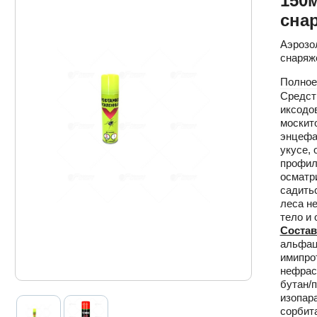
150
снар
Аэрозо
снаряже
Полное
Средст
иксодов
москит
энцефа
укусе, 
профил
осматр
садитьс
леса н
тело и 
Состав
альфац
имипро
нефрас
бутан/
изопар
сорбит