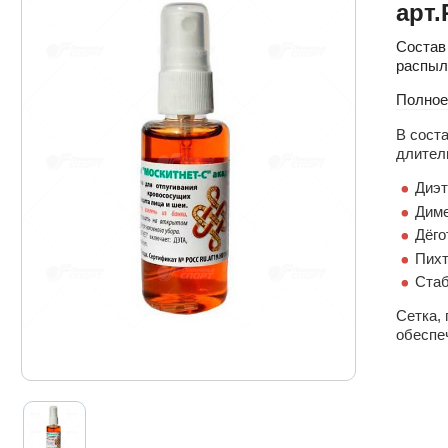
арт.
Состав
распыл
Полное
В сост
длител
Диэт
Диме
Дёго
Пихт
Стаб
Сетка,
обеспе