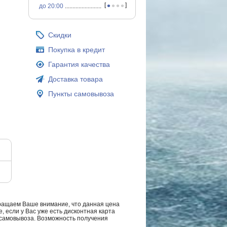
•
•
•
•
[
]
до 20:00
...............................................
Скидки
Покупка в кредит
Гарантия качества
Доставка товара
Пункты самовывоза
ращаем Ваше внимание, что данная цена
, если у Вас уже есть дисконтная карта
а самовывоза. Возможность получения