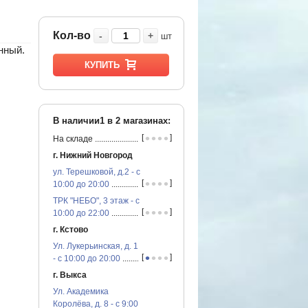
Кол-во
-
+
шт
нный.
КУПИТЬ
В наличии1 в
2
магазинах:
•
•
•
•
[
]
На складе
...............................................
г. Нижний Новгород
ул. Терешковой, д.2 - с
•
•
•
•
[
]
10:00 до 20:00
...............................................
ТРК "НЕБО", 3 этаж - с
•
•
•
•
[
]
10:00 до 22:00
...............................................
г. Кстово
Ул. Лукерьинская, д. 1
•
•
•
•
[
]
- с 10:00 до 20:00
...............................................
г. Выкса
Ул. Академика
Королёва, д. 8 - с 9:00