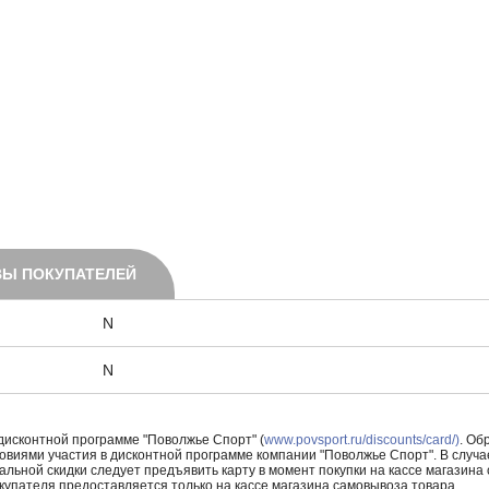
Ы ПОКУПАТЕЛЕЙ
N
N
 дисконтной программе "Поволжье Спорт" (
www.povsport.ru/discounts/card/)
. Об
ловиями участия в дисконтной программе компании "Поволжье Спорт". В случае
альной скидки следует предъявить карту в момент покупки на кассе магазин
купателя предоставляется только на кассе магазина самовывоза товара.