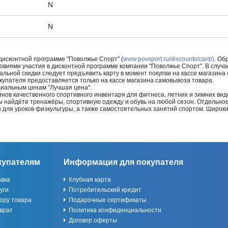
N
N
 дисконтной программе "Поволжье Спорт" (
www.povsport.ru/discounts/card/)
. Об
ловиями участия в дисконтной программе компании "Поволжье Спорт". В случае
альной скидки следует предъявить карту в момент покупки на кассе магазин
купателя предоставляется только на кассе магазина самовывоза товара.
циальным ценам "Лучшая цена".
нов качественного спортивного инвентаря для фитнеса, летних и зимних видо
Вы найдёте тренажёры, спортивную одежду и обувь на любой сезон. Отдельно
ы для уроков физкультуры, а также самостоятельных занятий спортом. Широк
купателям
Информация для покупателя
авка
Клубная карта
уги
Потребительский кредит
ору товара
Подарочные сертификаты
врат
Политика конфиденциальности
Договор оферты