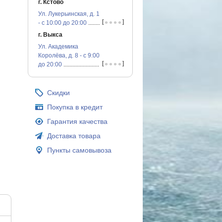
г. Кстово
Ул. Лукерьинская, д. 1
•
•
•
•
[
]
- с 10:00 до 20:00
...............................................
г. Выкса
Ул. Академика
Королёва, д. 8 - с 9:00
•
•
•
•
[
]
до 20:00
...............................................
Скидки
Покупка в кредит
Гарантия качества
Доставка товара
Пункты самовывоза