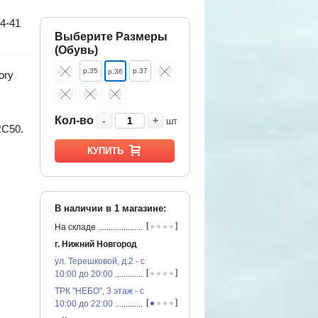
4-41
Выберите Размеры
(Обувь)
р.34
р.35
р.37
р.38
р.36
ory
р.39
р.40
р.41
Кол-во
-
+
шт
RС50.
КУПИТЬ
В наличии в
1
магазине:
•
•
•
•
[
]
На складе
...............................................
г. Нижний Новгород
ул. Терешковой, д.2 - с
•
•
•
•
[
]
10:00 до 20:00
...............................................
ТРК "НЕБО", 3 этаж - с
•
•
•
•
[
]
10:00 до 22:00
...............................................