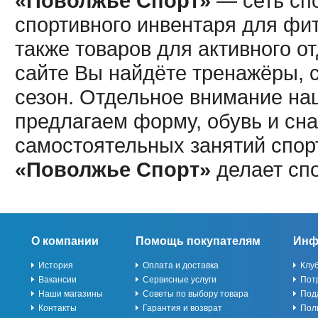
«Поволжье Спорт»
— сеть спо
спортивного инвентаря для фит
также товаров для активного о
сайте Вы найдёте тренажёры, 
сезон. Отдельное внимание наш
предлагаем форму, обувь и сна
самостоятельных занятий спор
«Поволжье Спорт»
делает сп
О компании
Помощь покупателям
Инф
История
Оплата и доставка
Клу
Вакансии
Сервисные услуги
Пот
Наши магазины
Советы по выбору товара
Под
Контакты
Гарантия и возврат
Пол