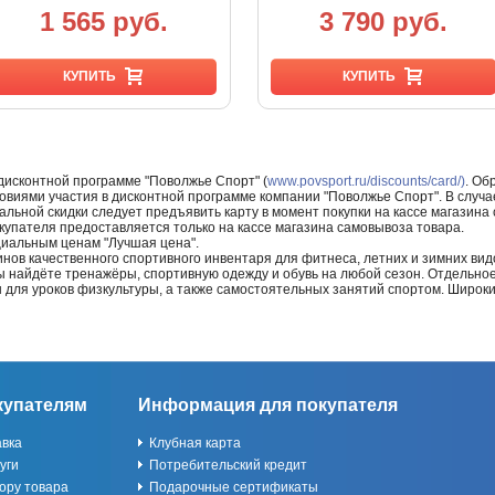
1 565 руб.
3 790 руб.
КУПИТЬ
КУПИТЬ
 дисконтной программе "Поволжье Спорт" (
www.povsport.ru/discounts/card/)
. Об
ловиями участия в дисконтной программе компании "Поволжье Спорт". В случае
альной скидки следует предъявить карту в момент покупки на кассе магазин
купателя предоставляется только на кассе магазина самовывоза товара.
циальным ценам "Лучшая цена".
нов качественного спортивного инвентаря для фитнеса, летних и зимних видо
Вы найдёте тренажёры, спортивную одежду и обувь на любой сезон. Отдельно
ы для уроков физкультуры, а также самостоятельных занятий спортом. Широк
купателям
Информация для покупателя
авка
Клубная карта
уги
Потребительский кредит
ору товара
Подарочные сертификаты