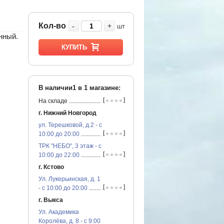
Кол-во
-
+
шт
нный.
КУПИТЬ
В наличии1 в
1
магазине:
•
•
•
•
[
]
На складе
...............................................
г. Нижний Новгород
ул. Терешковой, д.2 - с
•
•
•
•
[
]
10:00 до 20:00
...............................................
ТРК "НЕБО", 3 этаж - с
•
•
•
•
[
]
10:00 до 22:00
...............................................
г. Кстово
Ул. Лукерьинская, д. 1
•
•
•
•
[
]
- с 10:00 до 20:00
...............................................
г. Выкса
Ул. Академика
Королёва, д. 8 - с 9:00