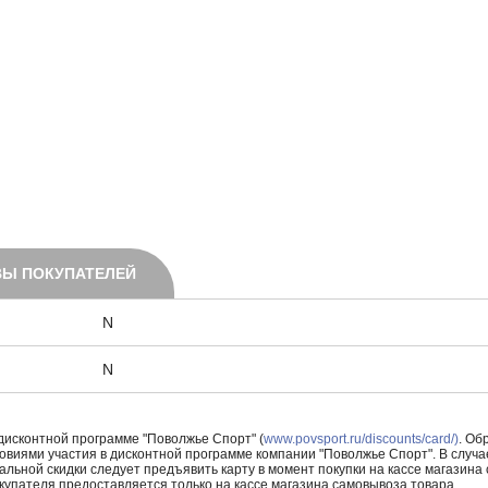
Ы ПОКУПАТЕЛЕЙ
N
N
 дисконтной программе "Поволжье Спорт" (
www.povsport.ru/discounts/card/)
. Об
ловиями участия в дисконтной программе компании "Поволжье Спорт". В случае
альной скидки следует предъявить карту в момент покупки на кассе магазин
купателя предоставляется только на кассе магазина самовывоза товара.