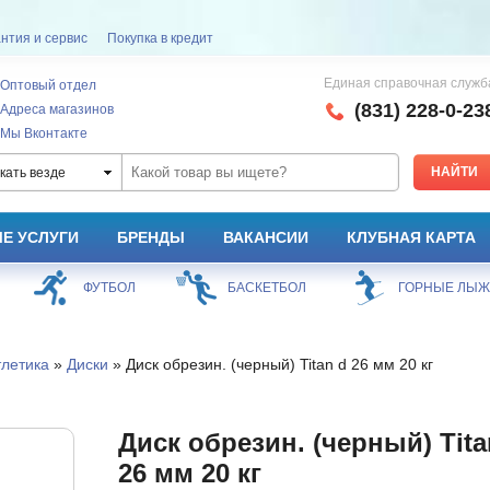
нтия и сервис
Покупка в кредит
Единая справочная служб
Оптовый отдел
(831) 228-0-23
Адреса магазинов
Мы Вконтакте
кать везде
Е УСЛУГИ
БРЕНДЫ
ВАКАНСИИ
КЛУБНАЯ КАРТА
ФУТБОЛ
БАСКЕТБОЛ
ГОРНЫЕ ЛЫ
летика
»
Диски
» Диск обрезин. (черный) Titan d 26 мм 20 кг
Диск обрезин. (черный) Tita
26 мм 20 кг