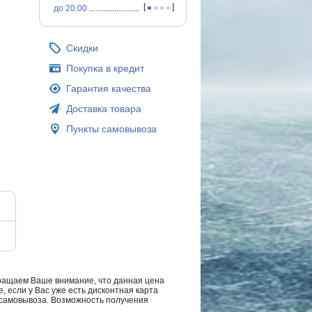
•
•
•
•
[
]
до 20:00
...............................................
Скидки
Покупка в кредит
Гарантия качества
Доставка товара
Пункты самовывоза
ращаем Ваше внимание, что данная цена
, если у Вас уже есть дисконтная карта
а самовывоза. Возможность получения