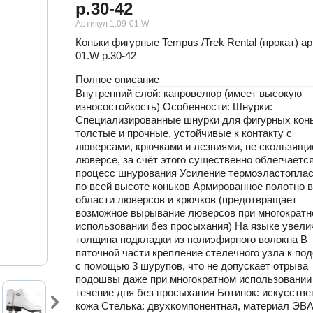
р.30-42
Артикул 1.09-01.W
Коньки фигурные Tempus /Trek Rental (прокат) арт
01.W р.30-42
Полное описание
Внутренний слой: капровелюр (имеет высокую
износостойкость) Особенности: Шнурки:
Cпециализированные шнурки для фигурных конь
толстые и прочные, устойчивые к контакту с
люверсами, крючками и лезвиями, не скользящи
люверсе, за счёт этого существенно облегчаетс
процесс шнурования Усиление термоэластопла
по всей высоте коньков Армированное полотно в
области люверсов и крючков (предотвращает
возможное вырывание люверсов при многократн
использовании без просыхания) На языке увели
толщина подкладки из полиэфирного волокна В
пяточной части крепление стелечного узла к по
с помощью 3 шурупов, что не допускает отрыва
подошвы даже при многократном использовании
течение дня без просыхания Ботинок: искусстве
кожа Стелька: двухкомпонентная, материал ЭВ