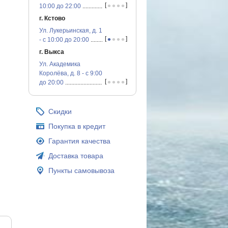
•
•
•
•
[
]
10:00 до 22:00
...............................................
г. Кстово
Ул. Лукерьинская, д. 1
•
•
•
•
[
]
- с 10:00 до 20:00
...............................................
г. Выкса
Ул. Академика
Королёва, д. 8 - с 9:00
•
•
•
•
[
]
до 20:00
...............................................
Скидки
Покупка в кредит
Гарантия качества
Доставка товара
Пункты самовывоза