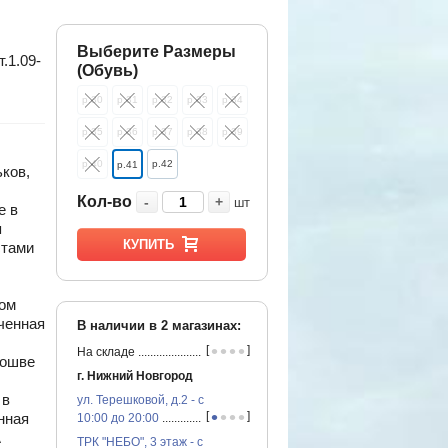
Выберите Размеры
.1.09-
(Обувь)
р.30
р.31
р.32
р.33
р.34
р.35
р.36
р.37
р.38
р.39
р.40
р.42
р.41
ков,
Кол-во
-
+
шт
е в
я
КУПИТЬ
стами
ом
ченная
В наличии в
2
магазинах:
•
•
•
•
[
]
На складе
...............................................
дошве
г. Нижний Новгород
 в
ул. Терешковой, д.2 - с
•
•
•
•
[
]
нная
10:00 до 20:00
...............................................
А
ТРК "НЕБО", 3 этаж - с