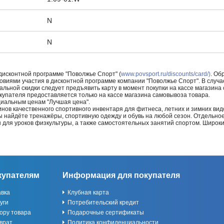
N
N
 дисконтной программе "Поволжье Спорт" (
www.povsport.ru/discounts/card/)
. Об
ловиями участия в дисконтной программе компании "Поволжье Спорт". В случае
альной скидки следует предъявить карту в момент покупки на кассе магазин
купателя предоставляется только на кассе магазина самовывоза товара.
циальным ценам "Лучшая цена".
нов качественного спортивного инвентаря для фитнеса, летних и зимних видо
Вы найдёте тренажёры, спортивную одежду и обувь на любой сезон. Отдельно
ы для уроков физкультуры, а также самостоятельных занятий спортом. Широк
купателям
Информация для покупателя
авка
Клубная карта
уги
Потребительский кредит
ору товара
Подарочные сертификаты
врат
Политика конфиденциальности